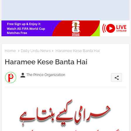
Home
Daily Urdu News
Haramee Kese Banta Hai
Haramee Kese Banta Hai
person
The Prince Organization
share