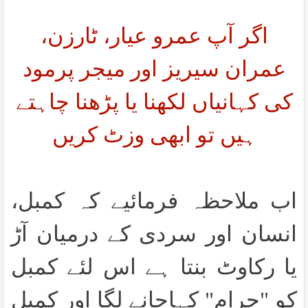
اگر آپ عمرو عیار، ٹارزن،
عمران سیریز اور میجر پرمود
کی کہانیاں لکھنا یا پڑھنا چاہتے
ہیں تو ابھی وزٹ کریں
اب ملاحظہ فرمائیے کہ کمبل،
انسان اور سردی کے درمیان آڑ
یا رکاوٹ بنتا ہے اس لئے کمبل
کو "حرام" کہاجانے لگا اور کمبل