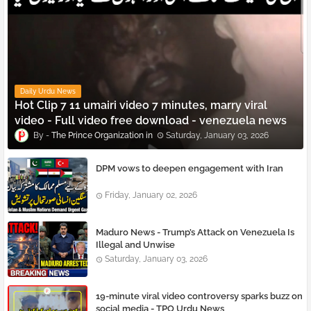
Daily Urdu News
Hot Clip 7 11 umairi video 7 minutes, marry viral
video - Full video free download - venezuela news
The Prince Organization
Saturday, January 03, 2026
DPM vows to deepen engagement with Iran
Friday, January 02, 2026
Maduro News - Trump’s Attack on Venezuela Is
Illegal and Unwise
Saturday, January 03, 2026
19-minute viral video controversy sparks buzz on
social media - TPO Urdu News