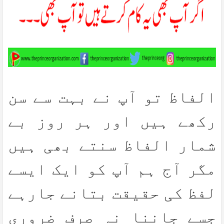
الفاظ تو آپ نے بہت سے سن
رکھے ہیں اور ہر روز بے
شمار الفاظ سنتے بھی ہیں
مگر آج ہم آپ کو ایک ایسے
لفظ کی حقیقت بتانے جارہے
جسے جاننا نہ صرف ضروری