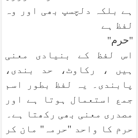
ہے بلکہ دلچسپ بھی اور وہ
لفظ ہے
"حرم"
اس لفظ کے بنیادی معنی
ہیں ، رکاوٹ، حد بندی،
پابندی۔ یہ لفظ بطور اسم
جمع استعمال ہوتا ہے اور
مصدری معنی بھی رکھتا ہے۔
حرم کا واحد "حرمہ" مان کر