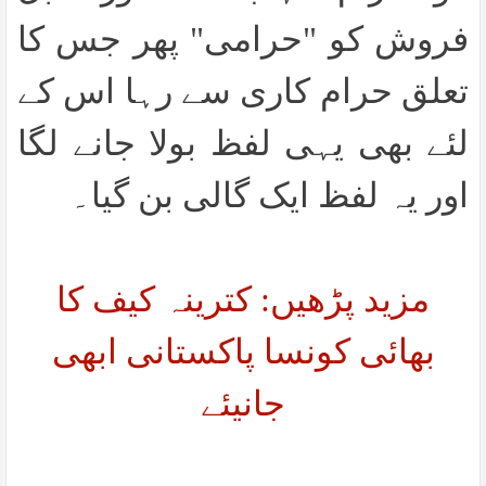
فروش کو "حرامی" پھر جس کا
تعلق حرام کاری سے رہا اس کے
لئے بھی یہی لفظ بولا جانے لگا
اور یہ لفظ ایک گالی بن گیا۔
مزید پڑھیں: کترینہ کیف کا
بھائی کونسا پاکستانی ابھی
جانیئے