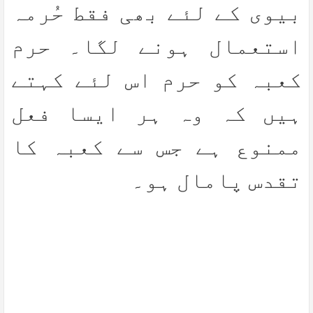
بیوی کے لئے بھی فقط حُرمہ
استعمال ہونے لگا۔ حرم
کعبہ کو حرم اس لئے کہتے
ہیں کہ وہ ہر ایسا فعل
ممنوع ہے جس سے کعبہ کا
تقدس پامال ہو۔