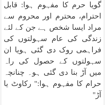
گویا حرم کا مفہوم ہوا: قابل
احترام، محترم اور محروم سے
مراد ایسا شخص ہے جن کے لئے
زندگی کی عام سہولتوں کی
فراہمی روک دی گئی ہویا ان
سہولتوں کے حصول کی راہ
میں آڑ بنا دی گئی ہو۔ چنانچہ
حرام کا مفہوم ہوا:" رکاوٹ یا
آڑ"