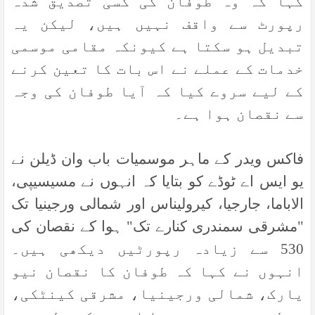
کہا کہ وہ طوفان کی کسی تصدیق شدہ
رپورٹ سے واقف نہیں ہیں، لیکن یہ
تبدیل ہو سکتا ہے کیونکہ مقامی موسمی
خدمات کے عملے نے اس بات کا تعین کرنے
کے لیے سروے کیا کہ آیا طوفان کی وجہ
سے نقصان ہوا ہے۔
فاکس ویدر کے ماہر موسمیات باب وان ڈیلن نے
یو ایس اے ٹوڈے کو بتایا کہ انہوں نے مسیسیپی،
الاباما، جارجیا، کیرولیناس اور شمالی ورجینیا تک
"مشرقی سمندری کنارے تک" ہوا کے نقصان کی
530 سے زیادہ رپورٹیں دیکھی ہیں۔
انہوں نے کہا کہ طوفان کا نقصان نیو
یارک، شمالی ورجینیا، مشرقی کینٹکی،