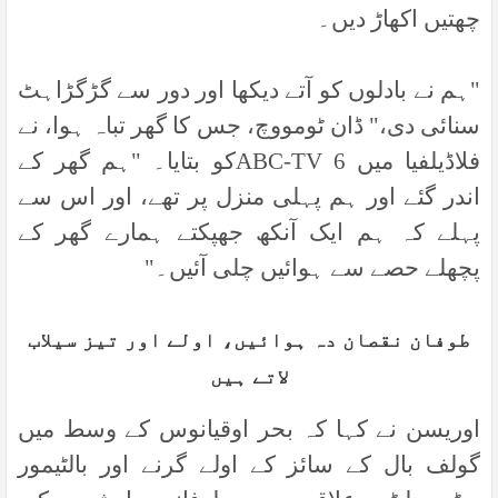
چھتیں اکھاڑ دیں۔
"
ہم نے بادلوں کو آتے دیکھا اور دور سے گڑگڑاہٹ
سنائی دی،" ڈان ٹومووچ، جس کا گھر تباہ ہوا، نے
فلاڈیلفیا میں 6
ABC-TV
کو بتایا۔ "ہم گھر کے
اندر گئے اور ہم پہلی منزل پر تھے، اور اس سے
پہلے کہ ہم ایک آنکھ جھپکتے ہمارے گھر کے
پچھلے حصے سے ہوائیں چلی آئیں۔
"
طوفان نقصان دہ ہوائیں، اولے اور تیز سیلاب
لاتے ہیں
اوریسن نے کہا کہ بحر اوقیانوس کے وسط میں
گولف بال کے سائز کے اولے گرنے اور بالٹیمور