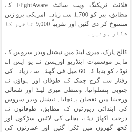
فلائٹ ٹریکنگ ویب سائٹ
FlightAware
کے
مطابق، پیر کو 1,700 سے زیادہ امریکی پروازیں
منسوخ کر دی گئیں اور تقریباً 9,000 تاخیر کا
شکار ہوئیں۔
کالج پارک، میری لینڈ میں نیشنل ویدر سروس کے
ماہر موسمیات اینڈریو اوریسن نے یو ایس اے
ٹوڈے کو بتایا کہ 60 میل فی گھنٹہ سے زیادہ کی
رفتار سے گرج چمک کے طوفان اور ہواؤں نے
جنوبی پنسلوانیا، وسطی میری لینڈ اور شمالی
ورجینیا میں نقصان پہنچایا۔ نیشنل ویدر سروس
کی ابتدائی رپورٹوں کے مطابق، طوفانوں نے
درخت اکھاڑ دیئے، بجلی کی لائنیں سڑکوں اور
کچھ گھروں میں ٹکرا گئیں اور عمارتوں کی