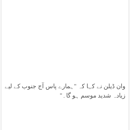
وان ڈیلن نے کہا کہ "ہمارے پاس آج جنوب کے لیے
زیادہ شدید موسم ہو گا۔"