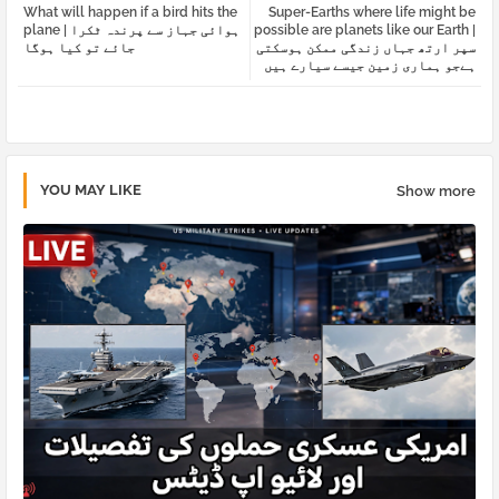
What will happen if a bird hits the
Super-Earths where life might be
tter
atsa
possible are planets like our Earth |
plane | ہوائی جہاز سے پرندہ ٹکرا
سپر ارتھ جہاں زندگی ممکن ہوسکتی
جائے تو کیا ہوگا
ہےجو ہماری زمین جیسے سیارے ہیں
pp
YOU MAY LIKE
Show more