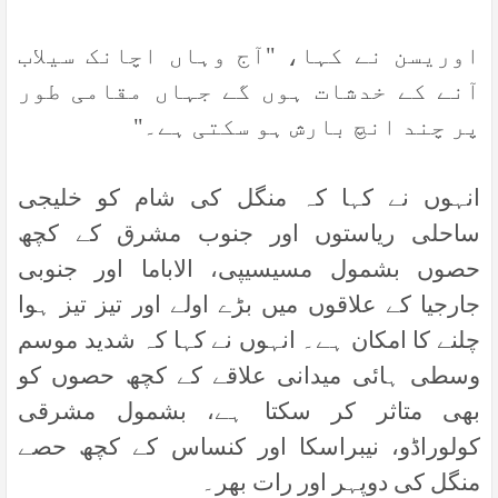
اوریسن نے کہا، "آج وہاں اچانک سیلاب
آنے کے خدشات ہوں گے جہاں مقامی طور
پر چند انچ بارش ہو سکتی ہے۔
"
انہوں نے کہا کہ منگل کی شام کو خلیجی
ساحلی ریاستوں اور جنوب مشرق کے کچھ
حصوں بشمول مسیسیپی، الاباما اور جنوبی
جارجیا کے علاقوں میں بڑے اولے اور تیز تیز ہوا
چلنے کا امکان ہے۔ انہوں نے کہا کہ شدید موسم
وسطی ہائی میدانی علاقے کے کچھ حصوں کو
بھی متاثر کر سکتا ہے، بشمول مشرقی
کولوراڈو، نیبراسکا اور کنساس کے کچھ حصے
منگل کی دوپہر اور رات بھر۔