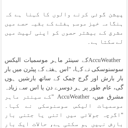
پیشن گوئی کرنے والوں کا کہنا ہے کہ
ہنگامہ خیز موسم ہفتے کے بقیہ حصے میں
مشرق کے بیشتر حصوں کو اپنی لپیٹ میں
لے سکتا ہے۔
AccuWeather
کے سینئر ماہر موسمیات الیکس
سوسنوسکی نے کہا، "اس ہفتے کے پیٹرن میں بار
بار بارش اور گرج چمک کے ساتھ بارشیں ہوں
گی، عام طور پر ہر دوسرے دن یا اس سے زیادہ
مشرق میں،
" AccuWeather
کے سینئر ماہر
موسمیات الیکس سوسنوسکی نے کہا۔
"اگرچہ جولائی میں اتنی یا جتنی بار
بارش نہیں ہو سکتی ہے، حالات ایک بار