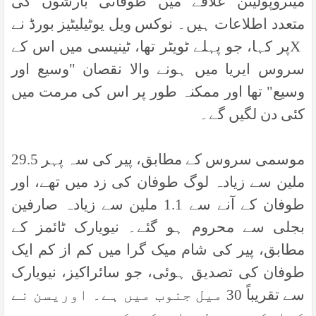
میٹروپولیٹن علاقے میں طوفانی بارشوں کی
متعدد اطلاعات ہیں۔ نوکس ویل یوٹیلیٹیز بورڈ نے
X
پر کہا، جو پہلے ٹویٹر تھا، ٹینیسی میں اس کے
سروس ایریا میں ہونے والا نقصان "وسیع اور
وسیع" تھا اور ممکنہ طور پر اس کی مرمت میں
کئی دن لگیں گے۔
موسمی سروس کے مطابق، پیر کی سہ پہر 29.5
ملین سے زیادہ لوگ طوفان کی زد میں تھے، اور
طوفان کے آنے سے 1.1 ملین سے زیادہ صارفین
بجلی سے محروم ہو گئے۔ نیویارک ٹائمز کے
مطابق، پیر کی شام میک گرا میں کم از کم ایک
طوفان کی تصدیق ہوئی، جو سائراکیز، نیویارک
سے تقریباً 30 میل جنوب میں ہے۔ اوریسن نے