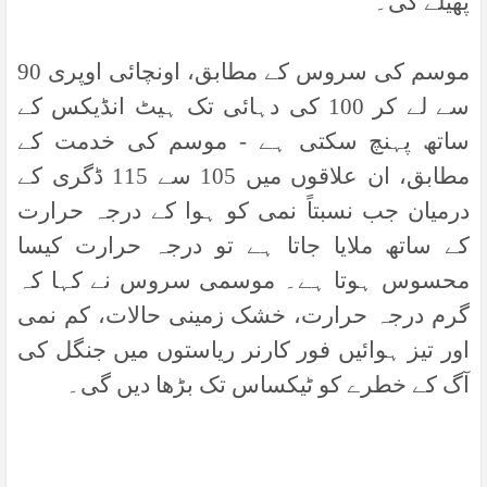
پھیلے گی۔
موسم کی سروس کے مطابق، اونچائی اوپری 90
سے لے کر 100 کی دہائی تک ہیٹ انڈیکس کے
ساتھ پہنچ سکتی ہے - موسم کی خدمت کے
مطابق، ان علاقوں میں 105 سے 115 ڈگری کے
درمیان جب نسبتاً نمی کو ہوا کے درجہ حرارت
کے ساتھ ملایا جاتا ہے تو درجہ حرارت کیسا
محسوس ہوتا ہے۔ موسمی سروس نے کہا کہ
گرم درجہ حرارت، خشک زمینی حالات، کم نمی
اور تیز ہوائیں فور کارنر ریاستوں میں جنگل کی
آگ کے خطرے کو ٹیکساس تک بڑھا دیں گی۔