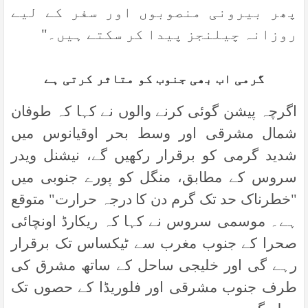
پھر بیرونی منصوبوں اور سفر کے لیے
روزانہ چیلنجز پیدا کر سکتے ہیں۔
"
گرمی اب بھی جنوب کو متاثر کرتی ہے
اگرچہ پیشن گوئی کرنے والوں نے کہا کہ طوفان
شمال مشرقی اور وسط بحر اوقیانوس میں
شدید گرمی کو برقرار رکھیں گے، نیشنل ویدر
سروس کے مطابق، منگل کو پورے جنوبی میں
"خطرناک حد تک گرم دن کا درجہ حرارت" متوقع
ہے۔ موسمی سروس نے کہا کہ ریکارڈ اونچائی
صحرا کے جنوب مغرب سے ٹیکساس تک برقرار
رہے گی اور خلیجی ساحل کے ساتھ مشرق کی
طرف جنوب مشرقی اور فلوریڈا کے حصوں تک