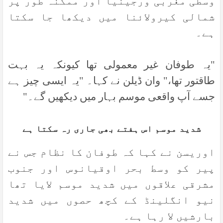
وسطی مغربی ورجینیا اور ممکنہ طور پر
شمالی کیرولائنا میں دیکھا جا سکتا
ہے۔
"
یہ طوفان غیر معمولی تھا کیونکہ یہ بہت
طاقتور تھا،" وان ڈیلن نے کہا۔ "یہ ایسی چیز ہے
جسے آپ واقعی موسم بہار میں دیکھیں گے۔
"
شدید موسم اس ہفتے بھی جاری رہ سکتا ہے
اوریسن نے کہا کہ طوفان کا نظام جس نے
پیر کو وسط بحر اوقیانوس اور جنوب
مشرقی علاقوں میں شدید موسم لایا تھا
نیو انگلینڈ کے کچھ حصوں میں شدید
بارشیں لا رہا ہے۔