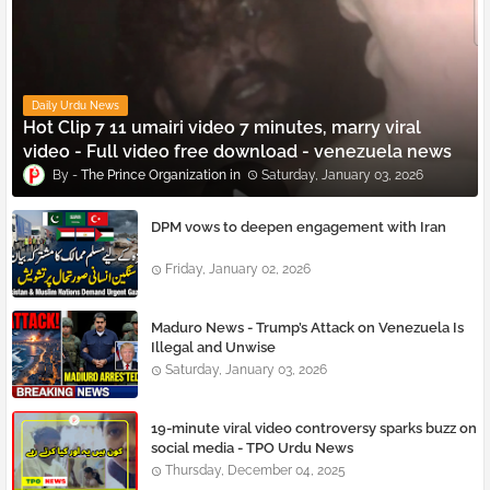
Daily Urdu News
Hot Clip 7 11 umairi video 7 minutes, marry viral
video - Full video free download - venezuela news
The Prince Organization
Saturday, January 03, 2026
DPM vows to deepen engagement with Iran
Friday, January 02, 2026
Maduro News - Trump’s Attack on Venezuela Is
Illegal and Unwise
Saturday, January 03, 2026
19-minute viral video controversy sparks buzz on
social media - TPO Urdu News
Thursday, December 04, 2025