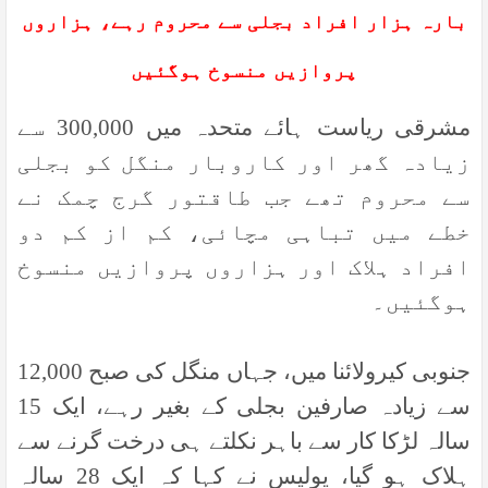
بارہ ہزار افراد بجلی سے محروم رہے، ہزاروں
پروازیں منسوخ ہوگئیں
مشرقی ریاست ہائے متحدہ میں 300,000 سے
زیادہ گھر اور کاروبار منگل کو بجلی
سے محروم تھے جب طاقتور گرج چمک نے
خطے میں تباہی مچائی، کم از کم دو
افراد ہلاک اور ہزاروں پروازیں منسوخ
ہوگئیں۔
جنوبی کیرولائنا میں، جہاں منگل کی صبح 12,000
سے زیادہ صارفین بجلی کے بغیر رہے، ایک 15
سالہ لڑکا کار سے باہر نکلتے ہی درخت گرنے سے
ہلاک ہو گیا، پولیس نے کہا کہ ایک 28 سالہ